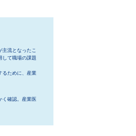
が主流となったこ
用して職場の課題
するために、産業
かく確認。産業医
。