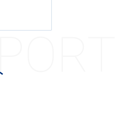
。
PPORT
ト