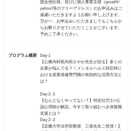
競合他社様、並びに個人事業主様（gmailや
yahoo!等のフリーアドレス）のお申込みはご
遠慮いただきますようお願い申し上げます。
万が一、お申込みいただきましてもこちらか
らお断りさせていただくことがございます。
予めご了承ください。
プログラム概要
Day１
【心療内科医内田さやか先生が語る】多くの
企業が悩んでる？！メンタルヘルス対応時に
おける産業保健専門職の有効的な活用方法と
は？
Day２-1
【なんとなくやってない？】特定社労士×公
認心理師が解説。今すぐ取り組むべき休復職
支援とは？
Day２-2
【近畿大学法学部教授 三柴先生ご登壇！】