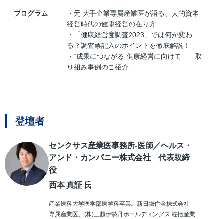
プログラム
・元 大手企業専属産業医が語る、人的資本
経営時代の健康経営の在り方
・「健康経営度調査2023」では何が変わ
る？調査票記入のポイントを徹底解説！
・“成果につながる”健康経営に向けて――取
り組み事例のご紹介
登壇者
センクサス産業医事務所-医師／ヘルス・
アンド・カンパニー株式会社 代表取締
役
西本 真証 氏
産業医科大学医学部医学科卒業。新日鐵住金株式会社
専属産業医、(株)三越伊勢丹ホールディングス 統括産業