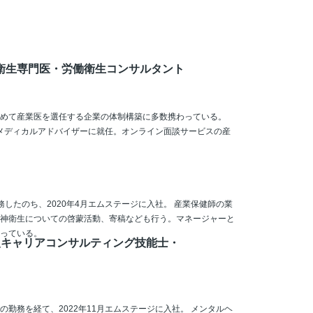
衛生専門医・労働衛生コンサルタント
めて産業医を選任する企業の体制構築に多数携わっている。
ージメディカルアドバイザーに就任。オンライン面談サービスの産
したのち、2020年4月エムステージに入社。 産業保健師の業
神衛生についての啓蒙活動、寄稿なども行う。マネージャーと
っている。
級キャリアコンサルティング技能士・
の勤務を経て、2022年11月エムステージに入社。 メンタルヘ