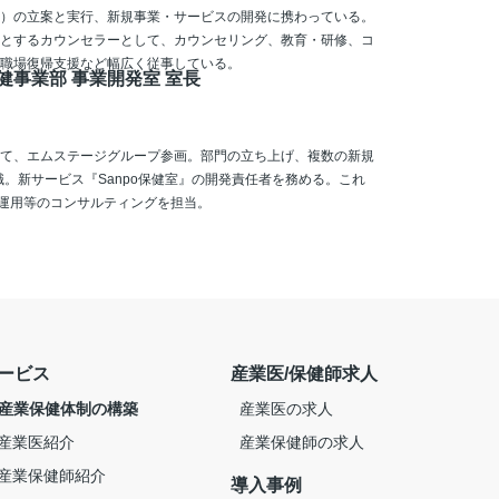
）の立案と実行、新規事業・サービスの開発に携わっている。
とするカウンセラーとして、カウンセリング、教育・研修、コ
職場復帰支援など幅広く従事している。
健事業部 事業開発室 室長
て、エムステージグループ参画。部門の立ち上げ、複数の新規
職。新サービス『Sanpo保健室』の開発責任者を務める。これ
・運用等のコンサルティングを担当。
ービス
産業医/保健師求人
- 産業保健体制の構築
産業医の求人
産業医紹介
産業保健師の求人
産業保健師紹介
導入事例