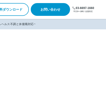
03-6697-1660
料ダウンロード
お問い合わせ
平日9〜18時 / 全国対応
タルヘルス不調と休復職対応~