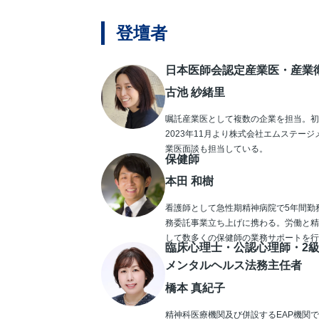
登壇者
日本医師会認定産業医・産業
古池 紗緒里
嘱託産業医として複数の企業を担当。初
2023年11月より株式会社エムステ
業医面談も担当している。
保健師
本田 和樹
看護師として急性期精神病院で5年間勤務
務委託事業立ち上げに携わる。労働と精
して数多くの保健師の業務サポートを行
臨床心理士・公認心理師・2
メンタルヘルス法務主任者
橋本 真紀子
精神科医療機関及び併設するEAP機関で