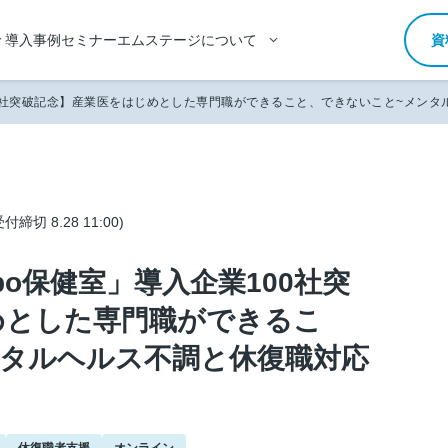
導入事例
セミナー
エムステージについて
資
業100社突破記念】産業医をはじめとした専門職ができること、できないこと~メン
受付締切 8.28 11:00)
anpo保健室」導入企業100社突
めとした専門職ができるこ
ンタルヘルス不調と休復職対応