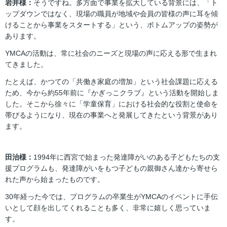
岩井様：
そうですね。多方面で事業を拡大している背景には、「ト
ップダウンではなく、現場の職員が地域や会員の皆様の声に耳を傾
けることから事業をスタートする」という、ボトムアップの姿勢が
あります。
YMCAの活動は、常に社会のニーズと現場の声に応える形で生まれ
てきました。
たとえば、かつての「共働き家庭の増加」という社会課題に応える
ため、今から約55年前に『かぎっこクラブ』という活動を開始しま
した。そこから徐々に「学童保育」における社会的な役割と使命を
帯びるようになり、現在の事業へと発展してきたという背景があり
ます。
田治様：
1994年に西宮で始まった発達障がいのある子どもたちの支
援プログラムも、発達障がいをもつ子どもの親御さん達から寄せら
れた声から始まったものです。
30年経った今では、プログラムの卒業生がYMCAのイベントに手伝
いとして顔を出してくれることも多く、非常に嬉しく思っていま
す。