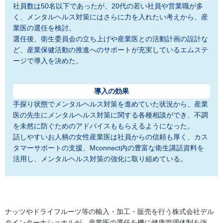
社員数は50名以下であったが、20代の若い社員や営業職が多
く、メンタルヘルス対策にはさらに力を入れたい考えから、産
業医の選任を検討。
選任後、衛生委員会の立ち上げや産業医との活動計画の設計な
ど、産業保健活動の推進へのサポートが充実しているエムステ
ージで導入を決めた。
導入の効果
手探り状態でメンタルヘルス対策を進めていた状況から、産業
医の先生にメンタルヘルス対策に関する各種相談ができ、不調
を未然に防ぐためのアドバイスももらえるようになった。
話しやすいお人柄の女性産業医は社員からの信頼も厚く、カス
タマーサポートの支援、Mconnect内の豊富な衛生講話資料を
活用し、メンタルヘルス対策の強化に取り組めている。
ナッツやドライフルーツ等の輸入・加工・販売を行う株式会社デル
タインターナショナルが、産業医の選任を機に健康管理体制を強