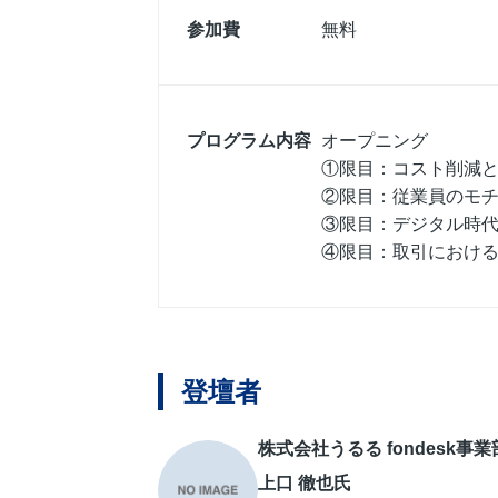
参加費
無料
プログラム内容
オープニング
①限目：コスト削減
②限目：従業員のモ
③限目：デジタル時
④限目：取引におけ
登壇者
株式会社うるる fondesk事業
上口 徹也氏