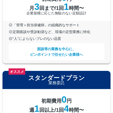
3
1
月
回まで
/
1回
時間〜
企業規模に応じた無駄のない定額設計
「管理＋担当保健師」の組織的なサポート
定期面談や受診勧奨など、現場の定型業務に特化
“人”によらないブレのない品質
面談等の業務を中心に、
ピンポイントで任せたい企業様へ
オススメ
スタンダードプラン
業務委託
0
初期費用
円
1
4
週
回以上
/
1回
時間〜