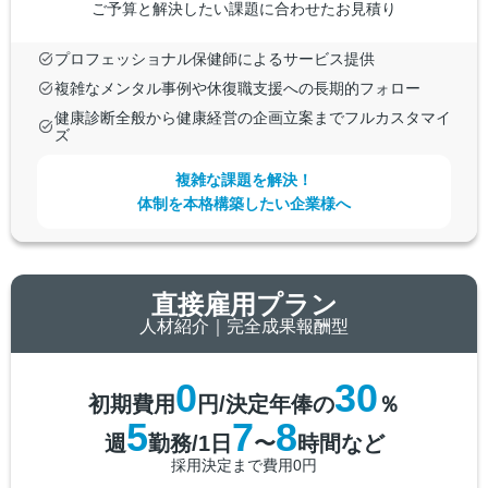
ご予算と解決したい課題に合わせたお見積り
プロフェッショナル保健師によるサービス提供
複雑なメンタル事例や休復職支援への長期的フォロー
健康診断全般から健康経営の企画立案までフルカスタマイ
ズ
複雑な課題を解決！
体制を本格構築したい企業様へ
直接雇用プラン
人材紹介｜完全成果報酬型
0
30
初期費用
円
/
決定年俸の
％
5
7
8
週
勤務
/
1日
〜
時間など
採用決定まで費用0円